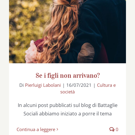
Se i figli non arrivano?
Se i figli non arrivano?
Di
Pierluigi Labolani
|
16/07/2021
|
Cultura e
società
In alcuni post pubblicati sul blog di Battaglie
Sociali abbiamo iniziato a porre il tema
Continua a leggere
0