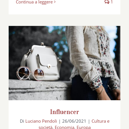
Continua a leggere
1
Influencer
Influencer
Di
Luciano Pendoli
|
26/06/2021
|
Cultura e
società
,
Economia
,
Europa