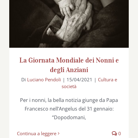
La Giornata Mondiale dei Nonni e degli
Anziani
La Giornata Mondiale dei Nonni e
degli Anziani
Di
Luciano Pendoli
|
15/04/2021
|
Cultura e
società
Per i nonni, la bella notizia giunge da Papa
Francesco nell’Angelus del 31 gennaio:
“Dopodomani,
Continua a leggere
0