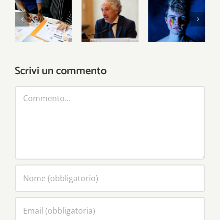
La riforma
Dove è la
Laburismo
del terzo
società
cattolico
settore
civile?
Scrivi un commento
Commento