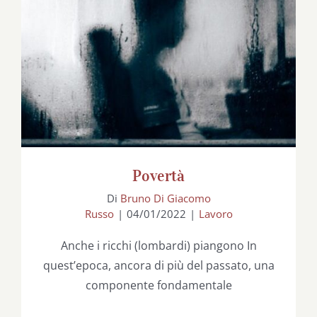
Povertà
Povertà
Di
Bruno Di Giacomo
Russo
|
04/01/2022
|
Lavoro
Anche i ricchi (lombardi) piangono In
quest’epoca, ancora di più del passato, una
componente fondamentale