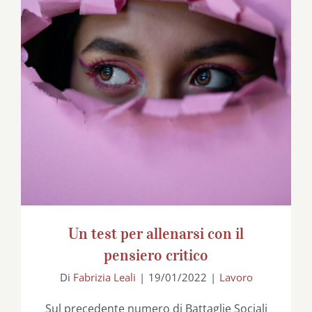
Un test per allenarsi con il pensiero
critico
Un test per allenarsi con il
pensiero critico
Di
Fabrizia Leali
|
19/01/2022
|
Lavoro
Sul precedente numero di Battaglie Sociali