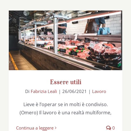
Essere utili
Essere utili
Di
Fabrizia Leali
|
26/06/2021
|
Lavoro
Lieve è l’operar se in molti è condiviso.
(Omero) Il lavoro è una realtà multiforme,
Continua a leggere
0