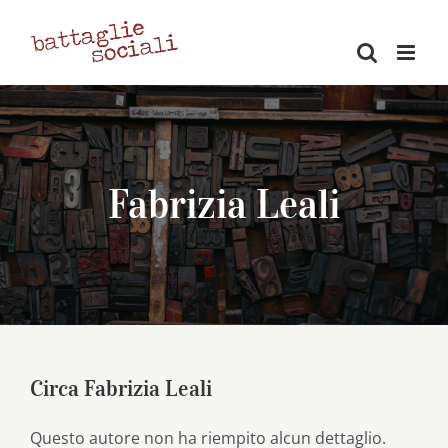
Salta
al
contenuto
Fabrizia Leali
Circa
Fabrizia Leali
Questo autore non ha riempito alcun dettaglio.