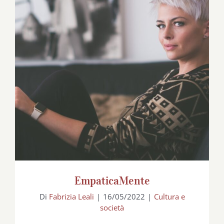
EmpaticaMente
EmpaticaMente
Di
Fabrizia Leali
|
16/05/2022
|
Cultura e
società