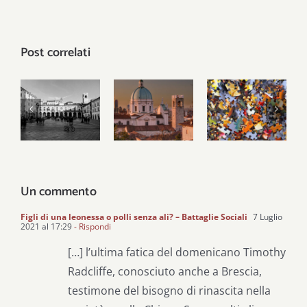
Post correlati
Gli Stati li
hanno
Il
inventati
Problemi
patriottismo
gli uomini,
locali,
municipale
ma le città
risposte
del leone
le ha
globali
inventate
Dio
Un commento
Figli di una leonessa o polli senza ali? – Battaglie Sociali
7 Luglio
2021 al 17:29
- Rispondi
[…] l’ultima fatica del domenicano Timothy
Radcliffe, conosciuto anche a Brescia,
testimone del bisogno di rinascita nella