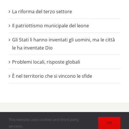
La riforma del terzo settore
Il patriottismo municipale del leone
Gli Stati li hanno inventati gli uomini, ma le città
le ha inventate Dio
Problemi locali, risposte globali
È nel territorio che si vincono le sfide
Copyright 2020 - 2021 |
Battaglie Sociali
il periodico delle
Acli
This website uses cookies and third party
Bresciane
| All Rights Reserved | Powered by
Lumenartis
OK
services.