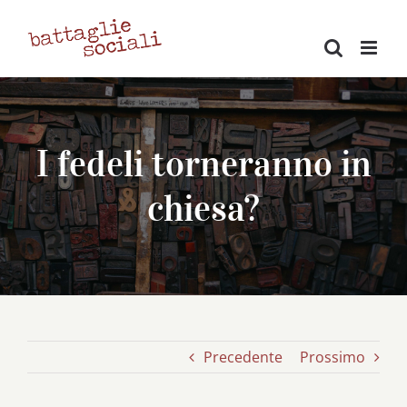
Salta
al
contenuto
I fedeli torneranno in
chiesa?
Precedente
Prossimo