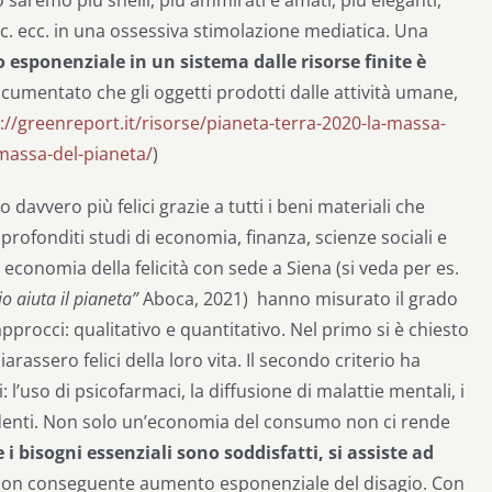
 ecc. ecc. in una ossessiva stimolazione mediatica. Una
esponenziale in un sistema dalle risorse finite è
ocumentato che gli oggetti prodotti dalle attività umane,
://greenreport.it/risorse/pianeta-terra-2020-la-massa-
omassa-del-pianeta/
)
 davvero più felici grazie a tutti i beni materiali che
rofonditi studi di economia, finanza, scienze sociali e
di economia della felicità con sede a Siena (si veda per es.
io aiuta il pianeta”
Aboca, 2021) hanno misurato il grado
approcci: qualitativo e quantitativo. Nel primo si è chiesto
iarassero felici della loro vita. Il secondo criterio ha
: l’uso di psicofarmaci, la diffusione di malattie mentali, i
ndenti. Non solo un’economia del consumo non ci rende
 i bisogni essenziali sono soddisfatti, si assiste ad
on conseguente aumento esponenziale del disagio. Con