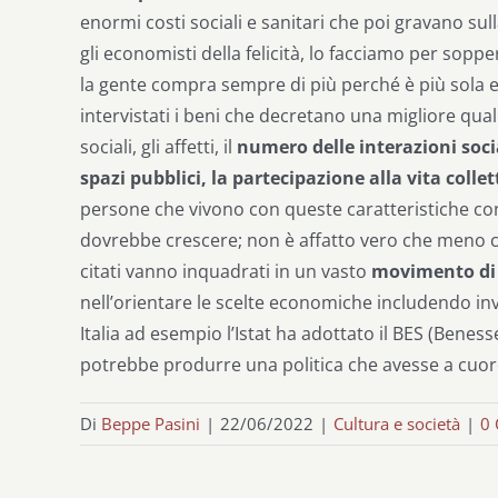
enormi costi sociali e sanitari che poi gravano su
gli economisti della felicità, lo facciamo per soppe
la gente compra sempre di più perché è più sola e
intervistati i beni che decretano una migliore qualità
sociali, gli affetti, il
numero delle interazioni sociali
spazi pubblici, la partecipazione alla vita coll
persone che vivono con queste caratteristiche co
dovrebbe crescere; non è affatto vero che meno con
citati vanno inquadrati in un vasto
movimento di ‘c
nell’orientare le scelte economiche includendo inve
Italia ad esempio l’Istat ha adottato il BES (Bene
potrebbe produrre una politica che avesse a cuore
Di
Beppe Pasini
|
22/06/2022
|
Cultura e società
|
0