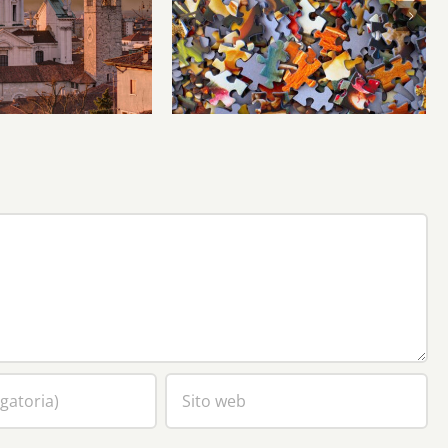
li hanno inventati
Problemi locali, risposte
i, ma le città le
globali
nventate Dio