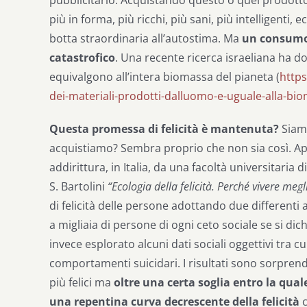
più in forma, più ricchi, più sani, più intelligenti,
botta straordinaria all’autostima. Ma
un consumo 
catastrofico
. Una recente ricerca israeliana ha d
equivalgono all’intera biomassa del pianeta (
https
dei-materiali-prodotti-dalluomo-e-uguale-alla-bi
Questa promessa di felicità è mantenuta?
Siamo
acquistiamo? Sembra proprio che non sia così. App
addirittura, in Italia, da una facoltà universitaria 
S. Bartolini
“Ecologia della felicità. Perché vivere megl
di felicità delle persone adottando due differenti 
a migliaia di persone di ogni ceto sociale se si dich
invece esplorato alcuni dati sociali oggettivi tra cui
comportamenti suicidari. I risultati sono sorpre
più felici ma
oltre una certa soglia entro la quale
una repentina curva decrescente della felicità
c