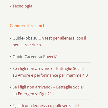
Tecnologia
Commenti recenti
Guide-Jobs
su
Un test per allenarsi con il
pensiero critico
Guide-Career
su
Povertà
Se i figli non arrivano? – Battaglie Sociali
su
Amore e performance per mamme 4.0
Se i figli non arrivano? – Battaglie Sociali
su
Emergenza Figli-21
Figli di una leonessa o polli senza ali? –