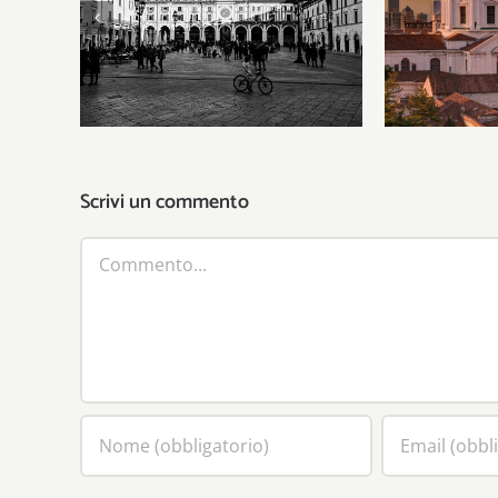
Gli Stati 
Il patriottismo municipale
gli uomin
del leone
ha i
Scrivi un commento
Commento