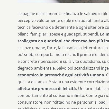
Le pagine dell’economia e finanza le saltavo in bl
percepivo volutamente ostile e da adepti unito a
tecnica facevano da deterrente a ogni ulteriore c
bilanci famigliari, spese e guadagni, stipendi.
La m
scollegata da questioni che ritenevo ben più im
scienze umane, l’arte, la filosofia, la letteratura, 
po’ snob, comporta molti rischi. Il primo è di de
e concrete ripercussioni sulla vita quotidiana, su c
degrado ambientale. Salvo poi scandalizzarsi in
economico in pressoché ogni attività umana
. 
questa distanza, è stata una evidente correlazion
allettante promessa di felicità.
Un formidabile ri
comportamento al consumo infinito. Come già ricorda
consumatore, non “cittadino né persona” si badi,
pubblicitario. Acquistando questo o quel prodotto 