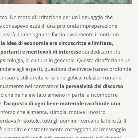
occo. Un moto di irritazione per un linguaggio che
lla consapevolezza di una profonda impreparazione
uriosità. Come ognuno faccio ovviamente i conti con
ia idea di economia era circoscritta e limitata,
portanti e meritevoli di interesse
cui dedicarmi: le
la psicologia, la cultura in generale. Questa disaffezione un
mandare agli esperti, questioni che invece hanno profonde
onsumi, stili di vita, crisi energetica, relazioni umane,
genuamente nel constatare
la pervasività del discorso
Ciò che mi ha invitato almeno in parte, a ricomporre
e:
l’acquisto di ogni bene materiale racchiude una
nforzo che alimenta, stimola, motiva il nostro
va Aristotele, tutti gli uomini ricercano la felicità. Il
 è blandito e costantemente corteggiato dal messaggio
saremo più snelli, più ammirati e amati, più eleganti,