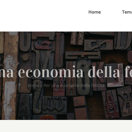
Home
Tema
na economia della fe
Home
»
Per una economia della felicità