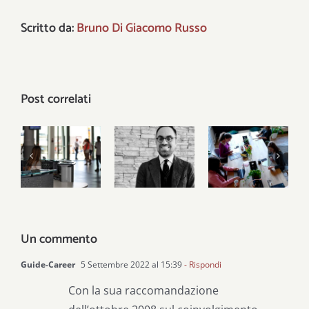
Scritto da:
Bruno Di Giacomo Russo
Post correlati
Una
Centri per
Dall’articolo
Repubblica
l’impiego
18 alle
fondata
al
grandi
sul lavoro,
capolinea
dimissioni
non sul
sussidio
Un commento
Guide-Career
5 Settembre 2022 al 15:39
- Rispondi
Con la sua raccomandazione