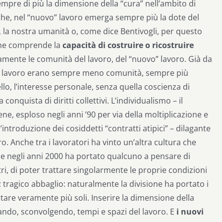
empre di più la dimensione della “cura” nell’ambito di
che, nel “nuovo” lavoro emerga sempre più la dote del
la nostra umanità o, come dice Bentivogli, per questo
Che comprende la
capacità di costruire o ricostruire
samente le comunità del lavoro, del “nuovo” lavoro. Già da
 di lavoro erano sempre meno comunità, sempre più
llo, l’interesse personale, senza quella coscienza di
onquista di diritti collettivi. L’individualismo – il
ene, esploso negli anni ’90 per via della moltiplicazione e
introduzione dei cosiddetti “contratti atipici” – dilagante
. Anche tra i lavoratori ha vinto un’altra cultura che
 che negli anni 2000 ha portato qualcuno a pensare di
tri, di poter trattare singolarmente le proprie condizioni
tragico abbaglio: naturalmente la divisione ha portato i
tare veramente più soli. Inserire la dimensione della
biando, sconvolgendo, tempi e spazi del lavoro. E
i nuovi