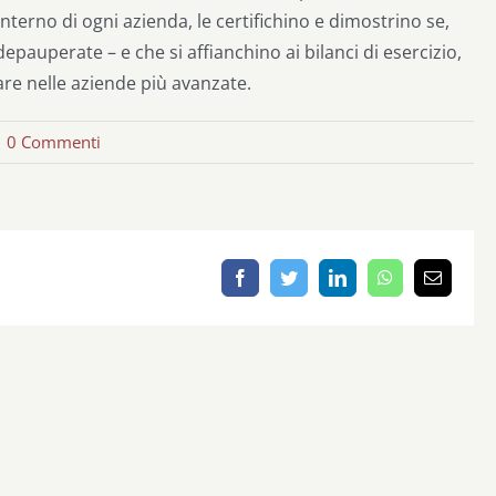
’interno di ogni azienda, le certifichino e dimostrino se,
pauperate – e che si affianchino ai bilanci di esercizio,
olare nelle aziende più avanzate.
|
0 Commenti
Facebook
Twitter
LinkedIn
WhatsApp
Email