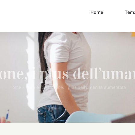
Home
Tema
one, i plus dell’um
Home
»
Cura e formazione, i plus dell’umanità aumentata