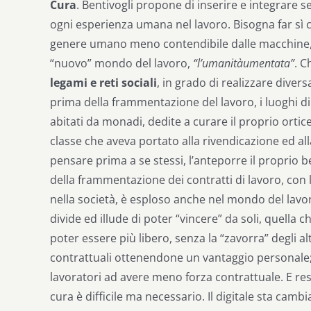
Cura
. Bentivogli propone di inserire e integrare s
ogni esperienza umana nel lavoro. Bisogna far sì 
genere umano meno contendibile dalle macchine, 
“nuovo” mondo del lavoro,
“l’umanitàumentata”
. 
legami e reti sociali
, in grado di realizzare diver
prima della frammentazione del lavoro, i luoghi
abitati da monadi, dedite a curare il proprio ortice
classe che aveva portato alla rivendicazione ed alla c
pensare prima a se stessi, l’anteporre il proprio b
della frammentazione dei contratti di lavoro, con l’
nella società, è esploso anche nel mondo del lavoro
divide ed illude di poter “vincere” da soli, quella
poter essere più libero, senza la “zavorra” degli al
contrattuali ottenendone un vantaggio personale; 
lavoratori ad avere meno forza contrattuale. E res
cura è difficile ma necessario. Il digitale sta cam