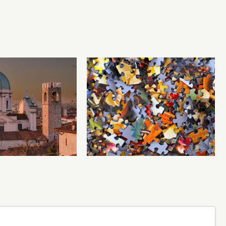
li hanno inventati
Problemi locali, risposte
i, ma le città le
globali
nventate Dio