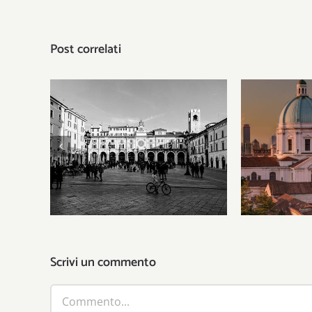
Post correlati
Gli Stati 
Il patriottismo municipale
gli uomin
del leone
ha i
Scrivi un commento
Commento