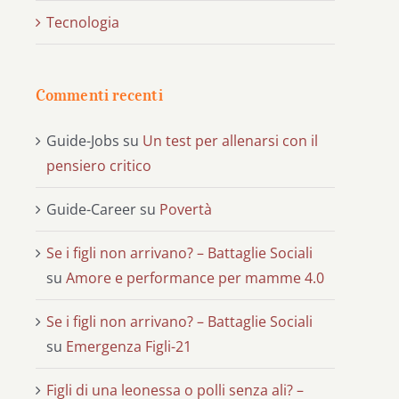
Tecnologia
Commenti recenti
Guide-Jobs
su
Un test per allenarsi con il
pensiero critico
Guide-Career
su
Povertà
Se i figli non arrivano? – Battaglie Sociali
su
Amore e performance per mamme 4.0
Se i figli non arrivano? – Battaglie Sociali
su
Emergenza Figli-21
Figli di una leonessa o polli senza ali? –