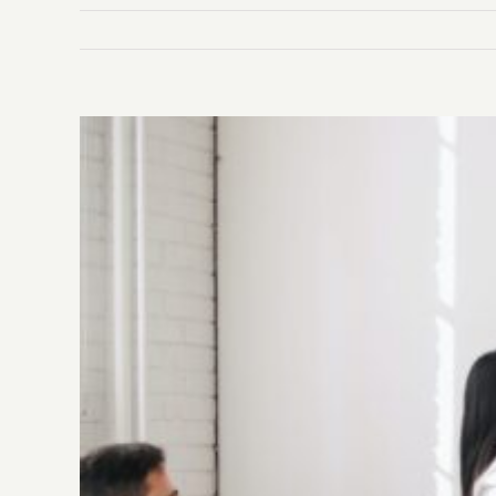
Ingrandisci
immagine