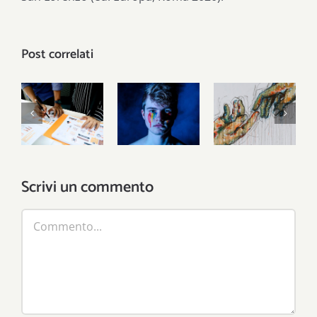
Post correlati
La riforma
Dove è la
Come sta
del terzo
società
cambiando
settore
civile?
il welfare
Scrivi un commento
Commento