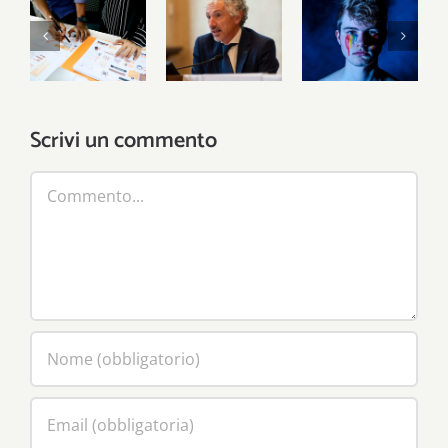
La riforma
Dove è la
Laburismo
del terzo
società
cattolico
settore
civile?
Scrivi un commento
Commento