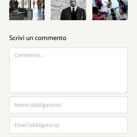
Centri per
Dall’articolo
Repubblica
l’impiego
18 alle
fondata
al
grandi
sul lavoro,
capolinea
dimissioni
non sul
sussidio
Scrivi un commento
Commento