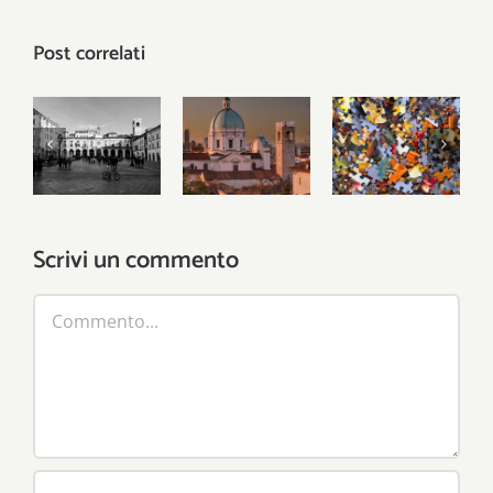
Post correlati
Gli Stati li
hanno
Il
inventati
Problemi
patriottismo
gli uomini,
locali,
municipale
ma le città
risposte
del leone
le ha
globali
inventate
Scrivi un commento
Dio
Commento