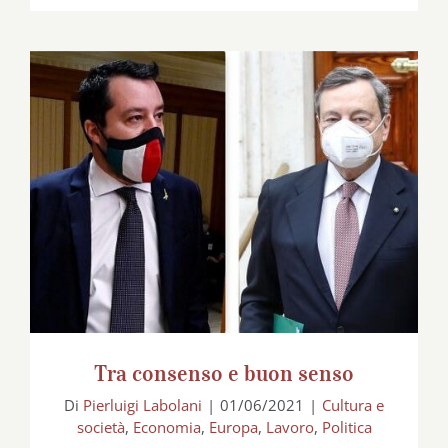
Tra consenso e buon senso
Tra consenso e buon senso
Di
Pierluigi Labolani
|
01/06/2021
|
Cultura e
società
,
Economia
,
Europa
,
Lavoro
,
Politica