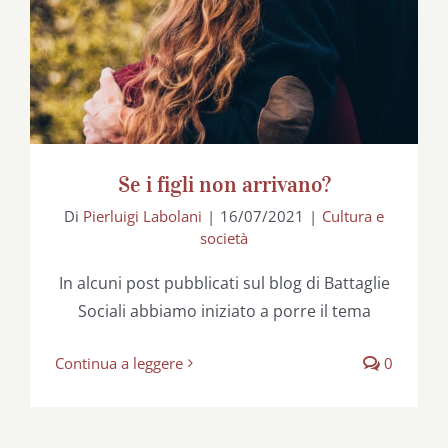
Se i figli non arrivano?
Di
Pierluigi Labolani
|
16/07/2021
|
Cultura e
società
In alcuni post pubblicati sul blog di Battaglie
Sociali abbiamo iniziato a porre il tema
Continua a leggere
0