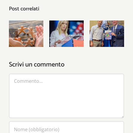
Post correlati
È nel
Le tre
territorio
Intervista
lezioni del
che si
a Emilio
25
vincono le
Del Bono
settembre
sfide
Scrivi un commento
Commento