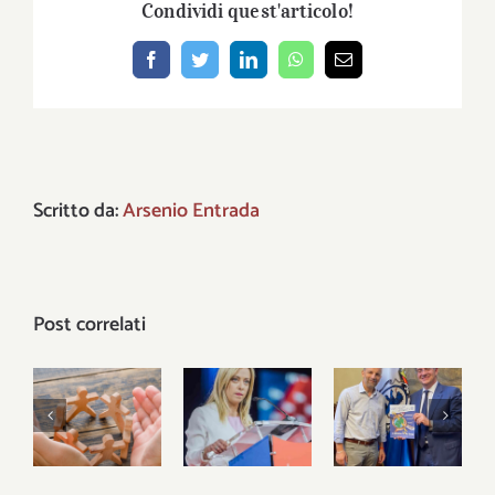
Condividi quest'articolo!
Facebook
Twitter
LinkedIn
WhatsApp
Email
Scritto da:
Arsenio Entrada
Post correlati
È nel
Le tre
territorio
Intervista
lezioni del
che si
a Emilio
25
vincono le
Del Bono
settembre