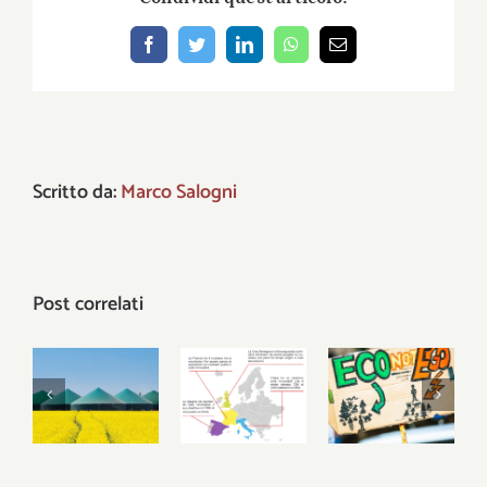
Facebook
Twitter
LinkedIn
WhatsApp
Email
Scritto da:
Marco Salogni
Post correlati
Crisi
Il difficile
La guerra
energetica
addio ai
dei metri
e
combustibili
cubi
progresso
fossili