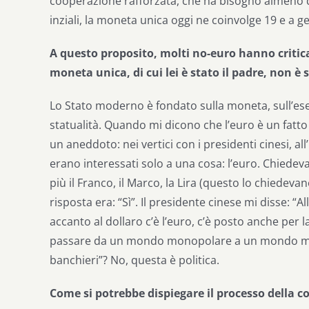
cooperazione rafforzata, che ha bisogno almeno d
inziali, la moneta unica oggi ne coinvolge 19 e a 
A questo proposito, molti no-euro hanno critic
moneta unica, di cui lei è stato il padre, non è 
Lo Stato moderno è fondato sulla moneta, sull’eserc
statualità. Quando mi dicono che l’euro è un fat
un aneddoto: nei vertici con i presidenti cinesi, all’
erano interessati solo a una cosa: l’euro. Chied
più il Franco, il Marco, la Lira (questo lo chiede
risposta era: “Sì”. Il presidente cinese mi disse: “
accanto al dollaro c’è l’euro, c’è posto anche per 
passare da un mondo monopolare a un mondo mult
banchieri”? No, questa è politica.
Come si potrebbe dispiegare il processo della c