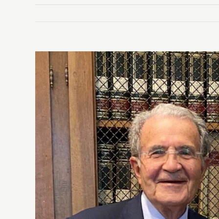
Ingrandisci
immagine