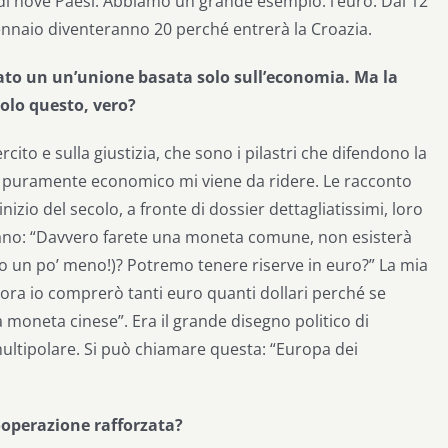
i nove Paesi. Abbiamo un grande esempio: l’euro. Dai 12
gennaio diventeranno 20 perché entrerà la Croazia.
ato un un’unione basata solo sull’economia. Ma la
solo questo, vero?
ito e sulla giustizia, che sono i pilastri che difendono la
to puramente economico mi viene da ridere. Le racconto
inizio del secolo, a fronte di dossier dettagliatissimi, loro
evano: “Davvero farete una moneta comune, non esisterà
vano un po’ meno!)? Potremo tenere riserve in euro?” La mia
Allora io comprerò tanti euro quanti dollari perché se
la moneta cinese”. Era il grande disegno politico di
ipolare. Si può chiamare questa: “Europa dei
ooperazione rafforzata?