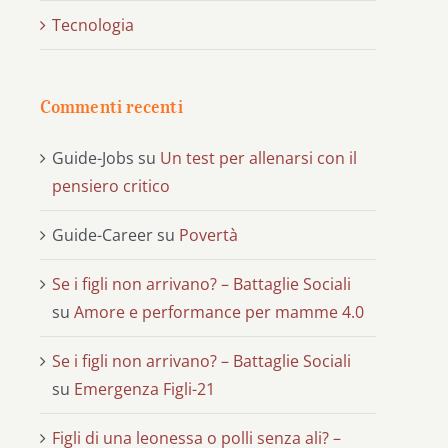
Tecnologia
Commenti recenti
Guide-Jobs
su
Un test per allenarsi con il
pensiero critico
Guide-Career
su
Povertà
Se i figli non arrivano? – Battaglie Sociali
su
Amore e performance per mamme 4.0
Se i figli non arrivano? – Battaglie Sociali
su
Emergenza Figli-21
Figli di una leonessa o polli senza ali? –