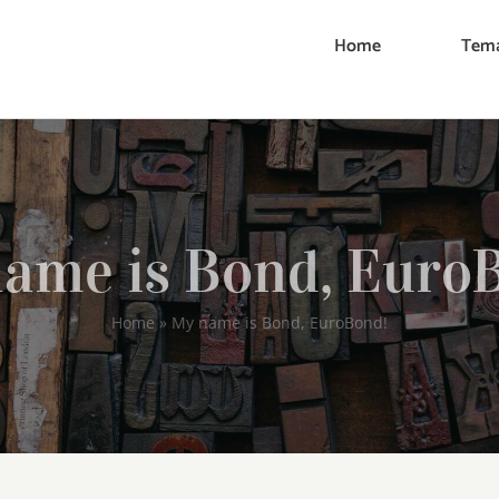
Home
Tema
ame is Bond, Euro
Home
»
My name is Bond, EuroBond!