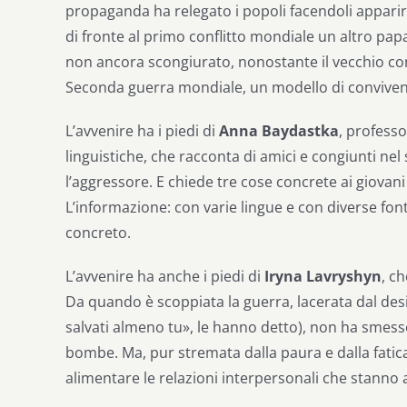
propaganda ha relegato i popoli facendoli apparire
di fronte al primo conflitto mondiale un altro papa
non ancora scongiurato, nonostante il vecchio cont
Seconda guerra mondiale, un modello di convivenz
L’avvenire ha i piedi di
Anna Baydastka
, professo
linguistiche, che racconta di amici e congiunti ne
l’aggressore. E chiede tre cose concrete ai giovani b
L’informazione: con varie lingue e con diverse fo
concreto.
L’avvenire ha anche i piedi di
Iryna Lavryshyn
, c
Da quando è scoppiata la guerra, lacerata dal desi
salvati almeno tu», le hanno detto), non ha smesso
bombe. Ma, pur stremata dalla paura e dalla fatica, 
alimentare le relazioni interpersonali che stanno al