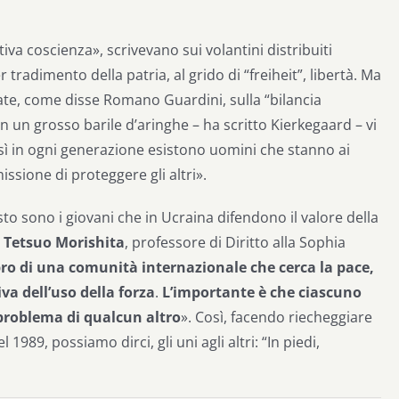
va coscienza», scrivevano sui volantini distribuiti
tradimento della patria, al grido di “freiheit”, libertà. Ma
ate, come disse Romano Guardini, sulla “bilancia
 in un grosso barile d’aringhe – ha scritto Kierkegaard – vi
ì in ogni generazione esistono uomini che stanno ai
issione di proteggere gli altri».
to sono i giovani che in Ucraina difendono il valore della
o
Tetsuo Morishita
, professore di Diritto alla Sophia
o di una comunità internazionale che cerca la pace,
iva dell’uso della forza
.
L’importante è che ciascuno
 problema di qualcun altro
». Così, facendo riecheggiare
1989, possiamo dirci, gli uni agli altri: “In piedi,