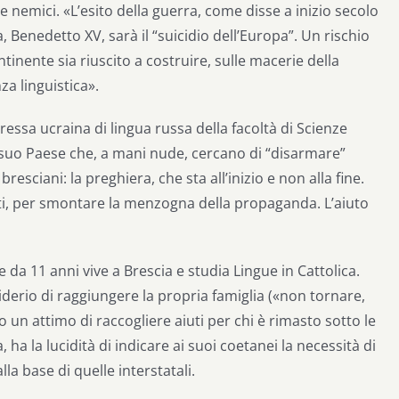
 nemici. «L’esito della guerra, come disse a inizio secolo
, Benedetto XV, sarà il “suicidio dell’Europa”. Un rischio
inente sia riuscito a costruire, sulle macerie della
a linguistica».
ressa ucraina di lingua russa della facoltà di Scienze
l suo Paese che, a mani nude, cercano di “disarmare”
resciani: la preghiera, che sta all’inizio e non alla fine.
nti, per smontare la menzogna della propaganda. L’aiuto
he da 11 anni vive a Brescia e studia Lingue in Cattolica.
derio di raggiungere la propria famiglia («non tornare,
 un attimo di raccogliere aiuti per chi è rimasto sotto le
ha la lucidità di indicare ai suoi coetanei la necessità di
la base di quelle interstatali.