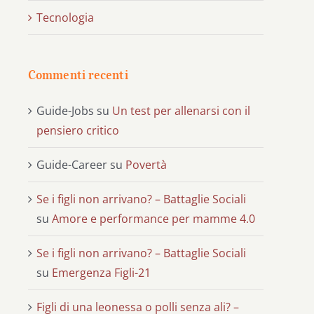
Tecnologia
Commenti recenti
Guide-Jobs
su
Un test per allenarsi con il
pensiero critico
Guide-Career
su
Povertà
Se i figli non arrivano? – Battaglie Sociali
su
Amore e performance per mamme 4.0
Se i figli non arrivano? – Battaglie Sociali
su
Emergenza Figli-21
Figli di una leonessa o polli senza ali? –