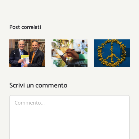
Post correlati
Europa e
My name
dove
La nostra
is Bond,
trovarla (e
speranza
EuroBond!
conoscerla)
Scrivi un commento
Commento