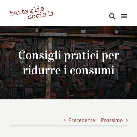
Salta
al
contenuto
Consigli pratici per
ridurre i consumi
Precedente
Prossimo