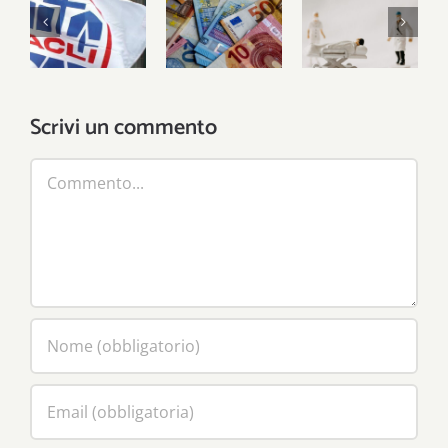
Facciamo i
Pronti per
smart
conti con
il 730, si
building e
la legge di
parte
Misssione
bilancio
salute del
Scrivi un commento
Pnrr
Commento