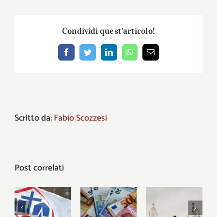
Condividi quest'articolo!
Facebook
Twitter
LinkedIn
WhatsApp
Email
Scritto da:
Fabio Scozzesi
Post correlati
Sanità,
assistenza,
Facciamo i
Pronti per
smart
conti con