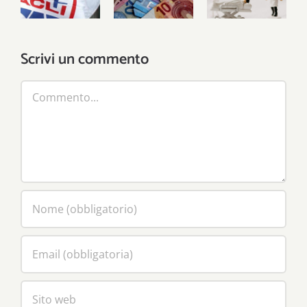
il 730, si
building e
la legge di
parte
Misssione
bilancio
salute del
Scrivi un commento
Pnrr
Commento