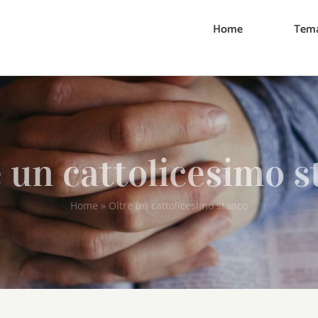
Home
Tema
 un cattolicesimo 
Home
»
Oltre un cattolicesimo stanco