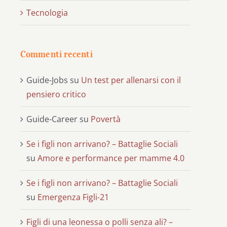
Tecnologia
Commenti recenti
Guide-Jobs
su
Un test per allenarsi con il
pensiero critico
Guide-Career
su
Povertà
Se i figli non arrivano? – Battaglie Sociali
su
Amore e performance per mamme 4.0
Se i figli non arrivano? – Battaglie Sociali
su
Emergenza Figli-21
Figli di una leonessa o polli senza ali? –