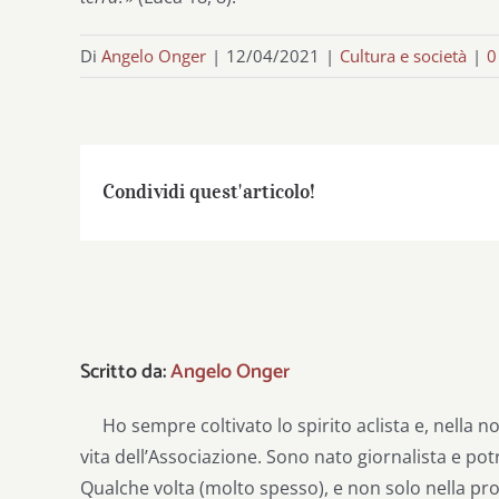
Di
Angelo Onger
|
12/04/2021
|
Cultura e società
|
0
Condividi quest'articolo!
Scritto da:
Angelo Onger
Ho sempre coltivato lo spirito aclista e, nella n
vita dell’Associazione. Sono nato giornalista e pot
Qualche volta (molto spesso), e non solo nella pro