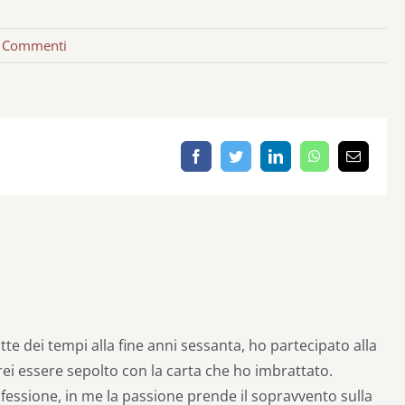
 Commenti
Facebook
Twitter
LinkedIn
WhatsApp
Email
otte dei tempi alla fine anni sessanta, ho partecipato alla
rei essere sepolto con la carta che ho imbrattato.
fessione, in me la passione prende il sopravvento sulla