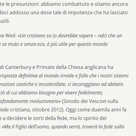
utte le presunzioni: abbiamo combattuto e stiamo ancora
oci addosso una dose tale di impotenza che ha lasciato
tili.
ne Weil:
«Un cristiano sa (o dovrebbe sapere – ndr) che un
he se muto e senza eco, è più utile per questo mondo
di Canterbury e Primate della Chiesa anglicana ha
sposta definitiva al mondo irreale e folle che i nostri sistemi
emozioni caotiche e incontrollate, ci incoraggiano ad abitare.
ciò di cui abbiamo bisogno per vivere fedelmente,
rofondamente rivoluzionario»
(Sinodo dei Vescovi sulla
fede cristiana, ottobre 2012). Oggi come duemila anni fa
a decidere le sorti della fede, ma lo spirito dei
:
«Ma il Figlio dell’uomo, quando verrà, troverà la fede sulla