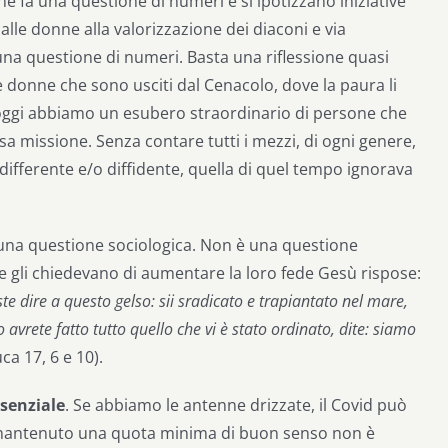
ne fa una questione di numeri e si ipotizzano iniziative
lle donne alla valorizzazione dei diaconi e via
a questione di numeri. Basta una riflessione quasi
 donne che sono usciti dal Cenacolo, dove la paura li
oggi abbiamo un esubero straordinario di persone che
a missione. Senza contare tutti i mezzi, di ogni genere,
ndifferente e/o diffidente, quella di quel tempo ignorava
una questione sociologica. Non è una questione
che gli chiedevano di aumentare la loro fede Gesù rispose:
e dire a questo gelso: sii sradicato e trapiantato nel mare,
avrete fatto tutto quello che vi è stato ordinato, dite: siamo
ca 17, 6 e 10).
essenziale
. Se abbiamo le antenne drizzate, il Covid può
no mantenuto una quota minima di buon senso non è