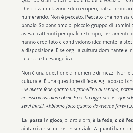
Quando si affronta il problema delle vocazioni se 
che possono favorire dei recuperi, dal sacerdozio a
numerando. Non è peccato. Peccato che non sia un
banale. Se pensiamo al piccolo gruppo di uomini e
aveva trattenuti per qualche tempo, certamente 
hanno ereditato e condividono idealmente la stess
a disposizione. E se oggi la cultura dominante è i
la proposta evangelica.
Non è una questione di numeri e di mezzi. Non è 
culturale. É una questione di fede. Agli apostoli 
«Se aveste fede quanto un granellino di senapa, potrest
ed esso vi ascolterebbe». E poi ha aggiunto: «… quando 
servi inutili. Abbiamo fatto quanto dovevamo fare»
(Lu
La posta in gioco
, allora e ora,
è la fede, cioè l’
aiutarci a riscoprire l’essenziale. A quanti han