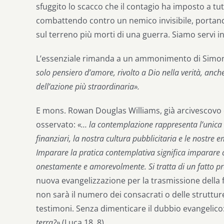
sfuggito lo scacco che il contagio ha imposto a t
combattendo contro un nemico invisibile, portand
sul terreno più morti di una guerra. Siamo servi inu
L’essenziale rimanda a un ammonimento di Simo
solo pensiero d’amore, rivolto a Dio nella verità, anc
dell’azione più straordinaria».
E mons. Rowan Douglas Williams, già arcivescovo 
osservato:
«… la contemplazione rappresenta l’unica ri
finanziari, la nostra cultura pubblicitaria e le nostre 
Imparare la pratica contemplativa significa imparare 
onestamente e amorevolmente. Si tratta di un fatto p
nuova evangelizzazione per la trasmissione della 
non sarà il numero dei consacrati o delle strutture 
testimoni. Senza dimenticare il dubbio evangelico
terra?»
(Luca 18, 8).