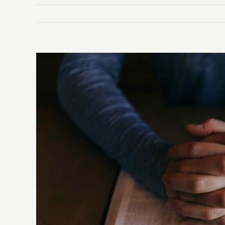
Ingrandisci
immagine