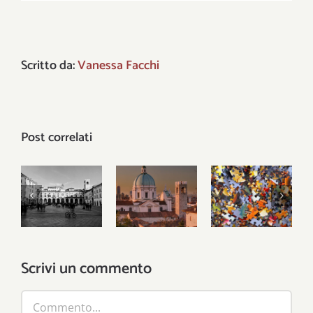
Scritto da:
Vanessa Facchi
Post correlati
Gli Stati li
hanno
Il
inventati
Problemi
patriottismo
gli uomini,
locali,
municipale
ma le città
risposte
del leone
le ha
globali
inventate
Scrivi un commento
Dio
Commento