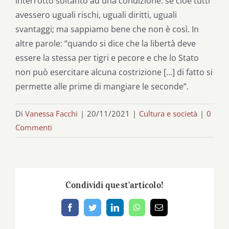
interrotto soltanto ad una condizione: se cioè tutti
avessero uguali rischi, uguali diritti, uguali
svantaggi; ma sappiamo bene che non è così. In
altre parole: “quando si dice che la libertà deve
essere la stessa per tigri e pecore e che lo Stato
non può esercitare alcuna costrizione […] di fatto si
permette alle prime di mangiare le seconde”.
Di
Vanessa Facchi
|
20/11/2021
|
Cultura e società
|
0
Commenti
Condividi quest'articolo!
Facebook
Twitter
LinkedIn
WhatsApp
Email