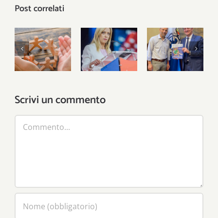
Post correlati
È nel
Le tre
territorio
Intervista
lezioni del
che si
a Emilio
25
vincono le
Del Bono
settembre
sfide
Scrivi un commento
Commento