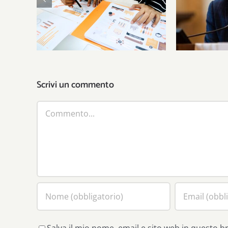
La riforma del terzo
Laburi
settore
Scrivi un commento
Commento
Salva il mio nome, email e sito web in questo 