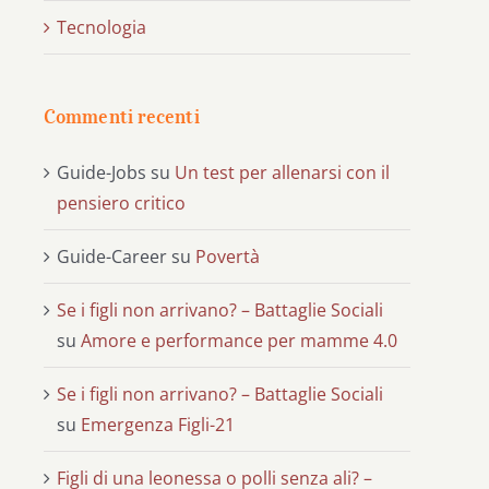
Tecnologia
Commenti recenti
Guide-Jobs
su
Un test per allenarsi con il
pensiero critico
Guide-Career
su
Povertà
Se i figli non arrivano? – Battaglie Sociali
su
Amore e performance per mamme 4.0
Se i figli non arrivano? – Battaglie Sociali
su
Emergenza Figli-21
Figli di una leonessa o polli senza ali? –