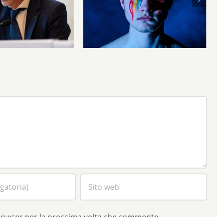
smo cattolico
Dove è la società civile?
browser per la prossima volta che commento.