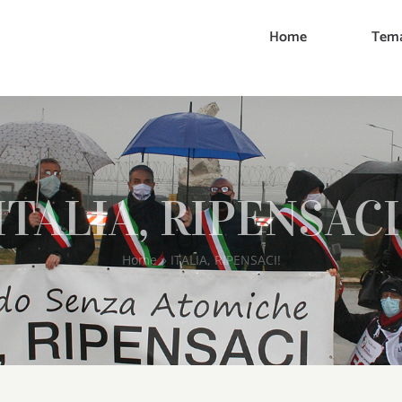
Home
Tema
ITALIA, RIPENSACI
Home
»
ITALIA, RIPENSACI!