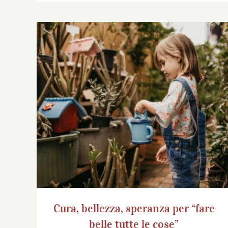
Cura, bellezza, speranza per “fare belle
tutte le cose”
Cura, bellezza, speranza per “fare
belle tutte le cose”