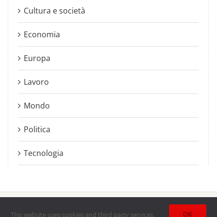
Cultura e società
Economia
Europa
Lavoro
Mondo
Politica
Tecnologia
esciane
| All Rights Reserved | Powered by
Lumenartis
OK
This website uses cookies and third party services.