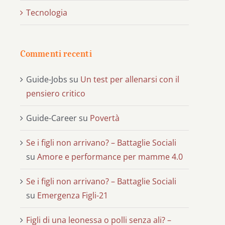
Tecnologia
Commenti recenti
Guide-Jobs
su
Un test per allenarsi con il
pensiero critico
Guide-Career
su
Povertà
Se i figli non arrivano? – Battaglie Sociali
su
Amore e performance per mamme 4.0
Se i figli non arrivano? – Battaglie Sociali
su
Emergenza Figli-21
Figli di una leonessa o polli senza ali? –