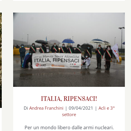
ITALIA, RIPENSACI!
ITALIA, RIPENSACI!
Di
Andrea Franchini
|
09/04/2021
|
Acli e 3°
settore
Per un mondo libero dalle armi nucleari.