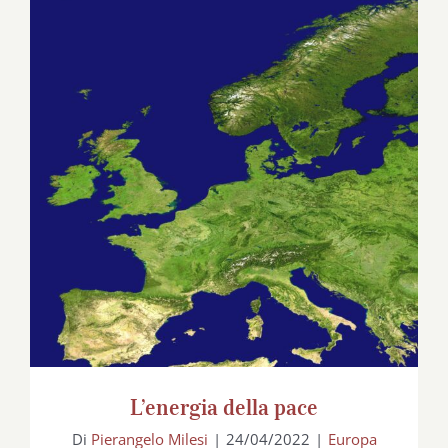
L’energia della pace
L’energia della pace
Di
Pierangelo Milesi
|
24/04/2022
|
Europa