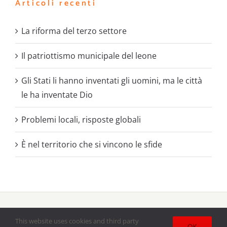
Articoli recenti
La riforma del terzo settore
Il patriottismo municipale del leone
Gli Stati li hanno inventati gli uomini, ma le città
le ha inventate Dio
Problemi locali, risposte globali
È nel territorio che si vincono le sfide
Copyright 2020 - 2021 |
Battaglie Sociali
il periodico delle
Acli
This website uses cookies and third party
Bresciane
| All Rights Reserved | Powered by
Lumenartis