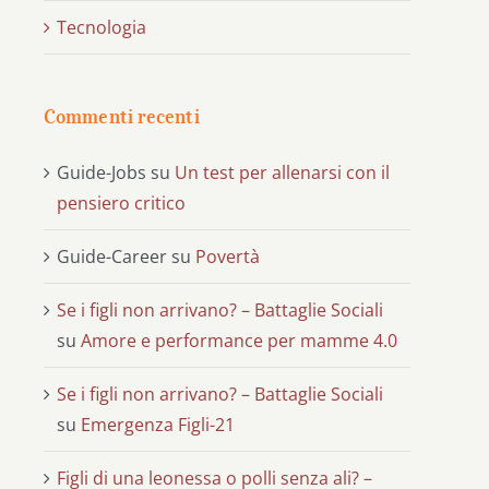
Tecnologia
Commenti recenti
Guide-Jobs
su
Un test per allenarsi con il
pensiero critico
Guide-Career
su
Povertà
Se i figli non arrivano? – Battaglie Sociali
su
Amore e performance per mamme 4.0
Se i figli non arrivano? – Battaglie Sociali
su
Emergenza Figli-21
Figli di una leonessa o polli senza ali? –