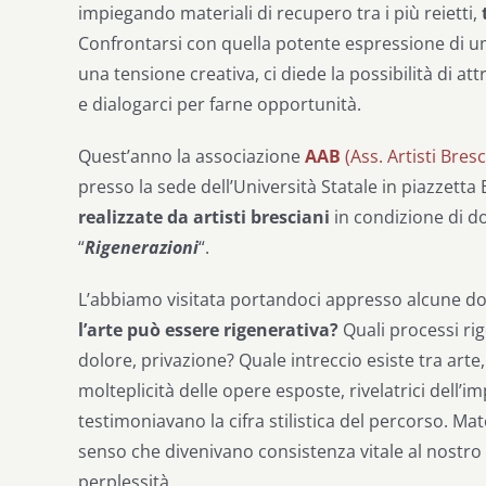
impiegando materiali di recupero tra i più reietti,
Confrontarsi con quella potente espressione di um
una tensione creativa, ci diede la possibilità di at
e dialogarci per farne opportunità.
Quest’anno la associazione
AAB
(Ass. Artisti Bresc
presso la sede dell’Università Statale in piazzetta
realizzate da artisti bresciani
in condizione di d
“
Rigenerazioni
“.
L’abbiamo visitata portandoci appresso alcune d
l’arte può essere rigenerativa?
Quali processi rige
dolore, privazione? Quale intreccio esiste tra arte
molteplicità delle opere esposte, rivelatrici dell’im
testimoniavano la cifra stilistica del percorso. Mat
senso che divenivano consistenza vitale al nostr
perplessità.