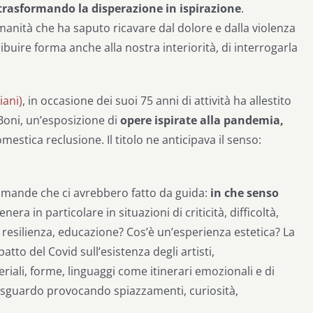
trasformando la disperazione in ispirazione
.
anità che ha saputo ricavare dal dolore e dalla violenza
tribuire forma anche alla nostra interiorità, di interrogarla
iani)
, in occasione dei suoi 75 anni di attività ha allestito
 Boni, un’esposizione di
opere ispirate alla pandemia,
omestica reclusione.
Il titolo ne anticipava il senso:
omande che ci avrebbero fatto da guida:
in che senso
nera in particolare in situazioni di criticità, difficoltà,
, resilienza, educazione? Cos’è un’esperienza estetica? La
patto del Covid sull’esistenza degli artisti,
eriali, forme, linguaggi come itinerari emozionali e di
o sguardo provocando spiazzamenti, curiosità,