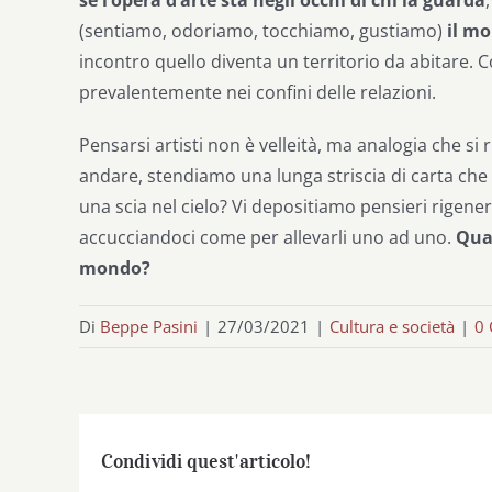
se
l’opera d’arte sta negli occhi di chi la guarda
(sentiamo, odoriamo, tocchiamo, gustiamo)
il m
incontro quello diventa un territorio da abitare.
prevalentemente nei confini delle relazioni.
Pensarsi artisti non è velleità, ma analogia che si 
andare, stendiamo una lunga striscia di carta che 
una scia nel cielo? Vi depositiamo pensieri rigenera
accucciandoci come per allevarli uno ad uno.
Qual
mondo?
Di
Beppe Pasini
|
27/03/2021
|
Cultura e società
|
0
Condividi quest'articolo!