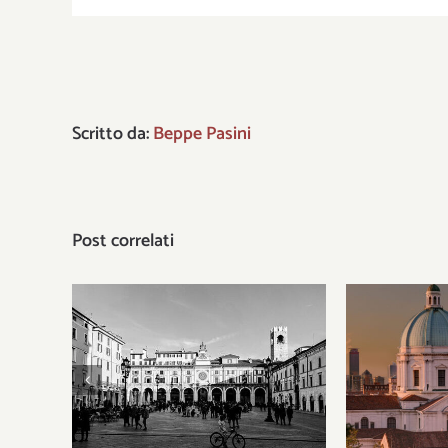
Scritto da:
Beppe Pasini
Post correlati
Gli Stati 
Il patriottismo municipale
gli uomin
del leone
ha i