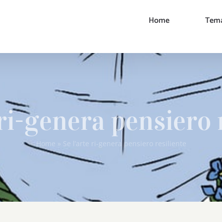
Home
Tema
 ri-genera pensiero 
Home
»
Se l’arte ri-genera pensiero resiliente