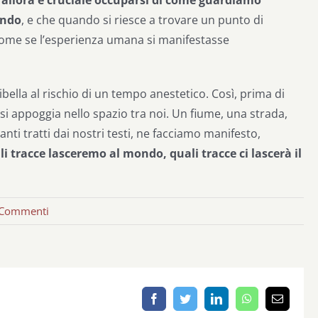
,
allora è cruciale occuparsi di come guardiamo
ondo
, e che quando si riesce a trovare un punto di
 Come se l’esperienza umana si manifestasse
ribella al rischio di un tempo anestetico. Così, prima di
si appoggia nello spazio tra noi. Un fiume, una strada,
nti tratti dai nostri testi, ne facciamo manifesto,
i tracce lasceremo al mondo, quali tracce ci lascerà il
 Commenti
Facebook
Twitter
LinkedIn
WhatsApp
Email