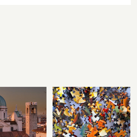
li hanno inventati
Problemi locali, risposte
i, ma le città le
globali
nventate Dio