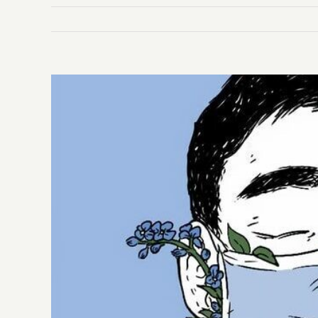
Ingrandisci
immagine