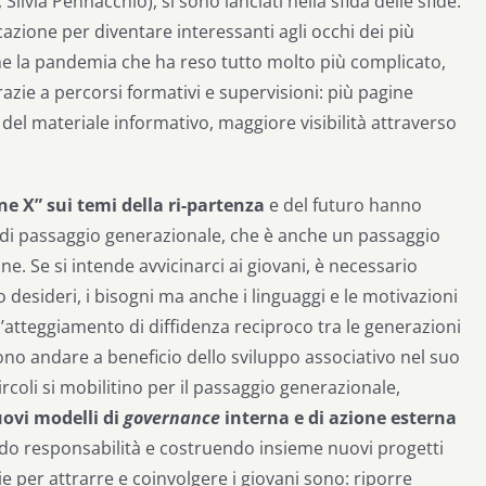
ilvia Pennacchio), si sono lanciati nella sfida delle sfide:
zione per diventare interessanti agli occhi dei più
nche la pandemia che ha reso tutto molto più complicato,
grazie a percorsi formativi e supervisioni: più pagine
a del materiale informativo, maggiore visibilità attraverso
ne X” sui temi della ri-partenza
e del futuro hanno
 di passaggio generazionale, che è anche un passaggio
e. Se si intende avvicinarci ai giovani, è necessario
o desideri, i bisogni ma anche i linguaggi e le motivazioni
’atteggiamento di diffidenza reciproco tra le generazioni
ono andare a beneficio dello sviluppo associativo nel suo
ircoli si mobilitino per il passaggio generazionale,
ovi modelli di
governance
interna e di azione esterna
ndo responsabilità e costruendo insieme nuovi progetti
ie per attrarre e coinvolgere i giovani sono: riporre