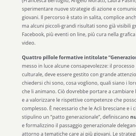
(Francesca Bertoglio, Angelo Moratti, Laura Pasini, S
sperimentare nuove strategie di azione e comunica
giovani. Il percorso è stato in salita, complice a
ma alcuni piccoli-grandi risultati sono già visibili 
Facebook, più eventi on line, più cura nella grafic
video.
Quattro pillole formative intitolate “Generazio
messo in luce alcune consapevolezze: il processo
culturale, deve essere gestito con grande attenzion
chiedersi chi sono, cosa vogliono, quali siano i lor
che li animano. Ciò dovrebbe portare a cambiare l
e a valorizzare le rispettive competenze che poss
complesso.
È necessario che le Acli bresciane e i c
stipulino un “patto generazionale”, definiscano
nu
e formalizzino il passaggio generazionale delega
attorno a tematiche care ai più giovani. Le strateg