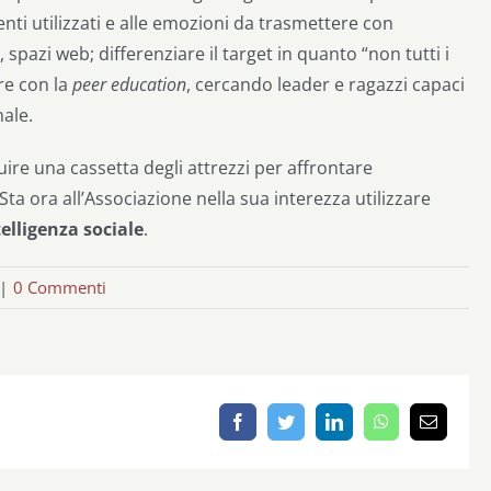
ti utilizzati e alle emozioni da trasmettere con
spazi web; differenziare il target in quanto “non tutti i
are con la
peer education
, cercando leader e ragazzi capaci
ale.
uire una cassetta degli attrezzi per affrontare
ta ora all’Associazione nella sua interezza utilizzare
elligenza sociale
.
|
0 Commenti
Facebook
Twitter
LinkedIn
WhatsApp
Email