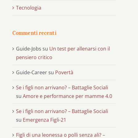
Tecnologia
Commenti recenti
Guide-Jobs
su
Un test per allenarsi con il
pensiero critico
Guide-Career
su
Povertà
Se i figli non arrivano? – Battaglie Sociali
su
Amore e performance per mamme 4.0
Se i figli non arrivano? – Battaglie Sociali
su
Emergenza Figli-21
Figli di una leonessa o polli senza ali? –