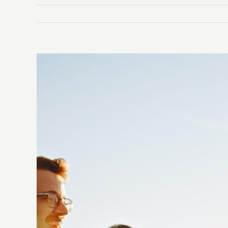
Ingrandisci
immagine