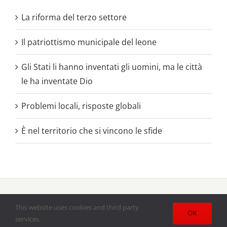
La riforma del terzo settore
Il patriottismo municipale del leone
Gli Stati li hanno inventati gli uomini, ma le città
le ha inventate Dio
Problemi locali, risposte globali
È nel territorio che si vincono le sfide
Copyright 2020 - 2021 |
Battaglie Sociali
il periodico delle
Acli
This website uses cookies and third party
Bresciane
| All Rights Reserved | Powered by
Lumenartis
OK
services.