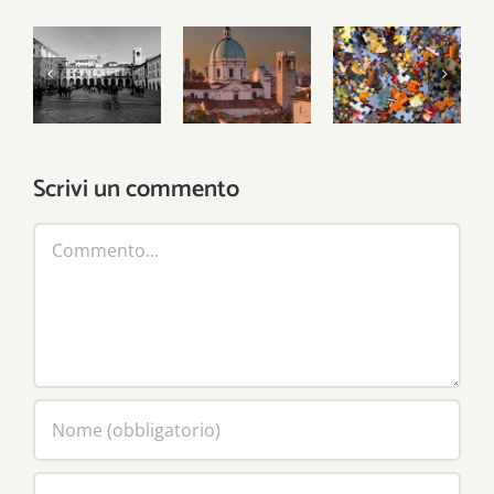
Gli Stati li
hanno
Il
inventati
Problemi
patriottismo
gli uomini,
locali,
municipale
ma le città
risposte
del leone
le ha
globali
inventate
Scrivi un commento
Dio
Commento