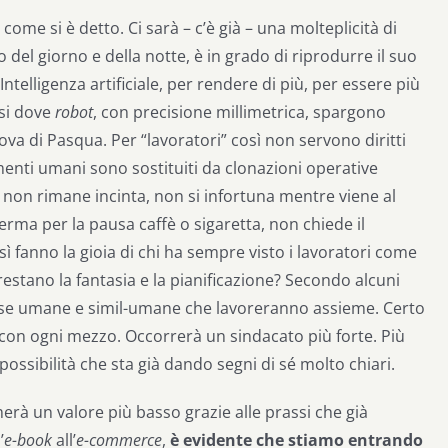
ome si è detto. Ci sarà – c’è già – una molteplicità di
 del giorno e della notte, è in grado di riprodurre il suo
Intelligenza artificiale, per rendere di più, per essere più
osi dove
robot
, con precisione millimetrica, spargono
ova di Pasqua. Per “lavoratori” così non servono diritti
 menti umani sono sostituiti da clonazioni operative
 non rimane incinta, non si infortuna mentre viene al
erma per la pausa caffè o sigaretta, non chiede il
ì fanno la gioia di chi ha sempre visto i lavoratori come
restano la fantasia e la pianificazione? Secondo alcuni
orse umane e simil-umane che lavoreranno assieme. Certo
si con ogni mezzo. Occorrerà un sindacato più forte. Più
ossibilità che sta già dando segni di sé molto chiari.
erà un valore più basso grazie alle prassi che già
’
e-book
all’
e-commerce
,
è evidente che stiamo entrando