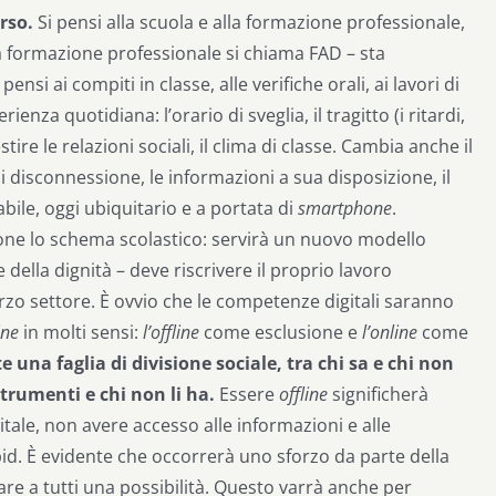
rso.
Si pensi alla scuola e alla formazione professionale,
la formazione professionale si chiama FAD – sta
nsi ai compiti in classe, alle verifiche orali, ai lavori di
nza quotidiana: l’orario di sveglia, il tragitto (i ritardi,
estire le relazioni sociali, il clima di classe. Cambia anche il
di disconnessione, le informazioni a sua disposizione, il
ile, oggi ubiquitario e a portata di
smartphone
.
ione lo schema scolastico: servirà un nuovo modello
della dignità – deve riscrivere il proprio lavoro
erzo settore. È ovvio che le competenze digitali saranno
ine
in molti sensi:
l’offline
come esclusione e
l’online
come
una faglia di divisione sociale, tra chi sa e chi non
strumenti e chi non li ha.
Essere
offline
significherà
itale, non avere accesso alle informazioni e alle
id. È evidente che occorrerà uno sforzo da parte della
are a tutti una possibilità. Questo varrà anche per