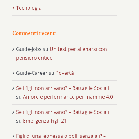
Tecnologia
Commenti recenti
Guide-Jobs
su
Un test per allenarsi con il
pensiero critico
Guide-Career
su
Povertà
Se i figli non arrivano? – Battaglie Sociali
su
Amore e performance per mamme 4.0
Se i figli non arrivano? – Battaglie Sociali
su
Emergenza Figli-21
Figli di una leonessa o polli senza ali? –