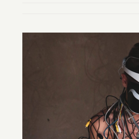
Ingrandisci
immagine