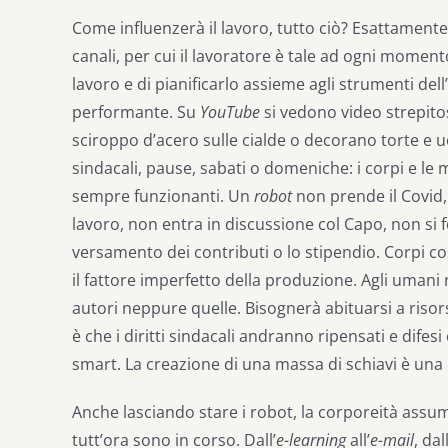
Come influenzerà il lavoro, tutto ciò? Esattamente c
canali, per cui il lavoratore è tale ad ogni momento
lavoro e di pianificarlo assieme agli strumenti dell’
performante. Su
YouTube
si vedono video strepit
sciroppo d’acero sulle cialde o decorano torte e u
sindacali, pause, sabati o domeniche: i corpi e le
sempre funzionanti. Un
robot
non prende il Covid,
lavoro, non entra in discussione col Capo, non si f
versamento dei contributi o lo stipendio. Corpi cos
il fattore imperfetto della produzione. Agli umani 
autori neppure quelle. Bisognerà abituarsi a ris
è che i diritti sindacali andranno ripensati e dife
smart. La creazione di una massa di schiavi è una p
Anche lasciando stare i robot, la corporeità assum
tutt’ora sono in corso. Dall’
e-learning
all’
e-mail
, dall