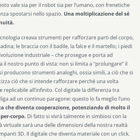
esto vale sia per il robot sia per l’umano, con frenetiche
nza spostarsi nello spazio.
Una moltiplicazione del sé
nuità.
 tecnologia creava strumenti per rafforzare parti del corpo,
dina; le braccia con il badile, la falce e il martello; i piedi
rivoluzione industriale – che prosegue e porta ad
il nostro punto di vista: non si limita a “prolungare” il
si producono strumenti analoghi, ossia simili, a ciò che si
tizza ciò che si intende rafforzare perché una volta
plicabile all’infinito. Col digitale la differenza tra
bbliga ad un continuo paragone: questo lo fa meglio l’uno
a che diventa cooperazione, potenziando di molto il
uper-corpo.
Di fatto si vivrà talmente in simbiosi con la
à virtuale sarà una delle dimensioni della nostra realtà
mpanti 3D. Il digitale che diventa materiale con un click.