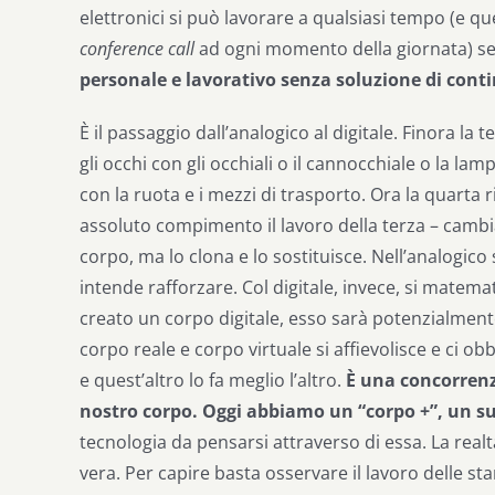
elettronici si può lavorare a qualsiasi tempo (e qu
conference call
ad ogni momento della giornata) se
personale e lavorativo senza soluzione di conti
È il passaggio dall’analogico al digitale. Finora la
gli occhi con gli occhiali o il cannocchiale o la lampa
con la ruota e i mezzi di trasporto. Ora la quarta 
assoluto compimento il lavoro della terza – cambia 
corpo, ma lo clona e lo sostituisce. Nell’analogico 
intende rafforzare. Col digitale, invece, si matema
creato un corpo digitale, esso sarà potenzialmente re
corpo reale e corpo virtuale si affievolisce e ci o
e quest’altro lo fa meglio l’altro.
È una concorrenz
nostro corpo. Oggi abbiamo un “corpo +”, un s
tecnologia da pensarsi attraverso di essa. La realt
vera. Per capire basta osservare il lavoro delle sta