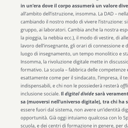
in un’era dove il corpo assumerà un valore dive
all’ambito dell’istruzione, insomma. La DAD – nel
cambiando il nostro modo di vivere l’istruzione: si pe
gruppo, ai laboratori. Cambia anche la nostra esperie
la pioggia, la nebbia ecc.), il modo di vestire, di all
lavoro dell’insegnante, gli orari di connessione e 
luogo di insegnamento, un tempo monolitico e stab
Insomma, la rivoluzione digitale mette in discuss
formativo. La scuola – fabbrica delle competenze e 
esattamente come per il sindacato, l’impresa, il t
indispensabili, e chi non le possiederà resterà
offl
inclusione sociale.
Il
digital
divide
sarà veramente 
sa (muoversi nell’universo digitale), tra chi ha 
essere fuori dal sistema, non avere un’identità dig
opportunità. Già oggi intuiamo qualcosa con lo Sp
scuola, e dei centri di formazione in genere, per d