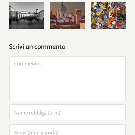
hanno
Il
inventati
Problemi
patriottismo
gli uomini,
locali,
municipale
ma le città
risposte
del leone
le ha
globali
inventate
Scrivi un commento
Dio
Commento