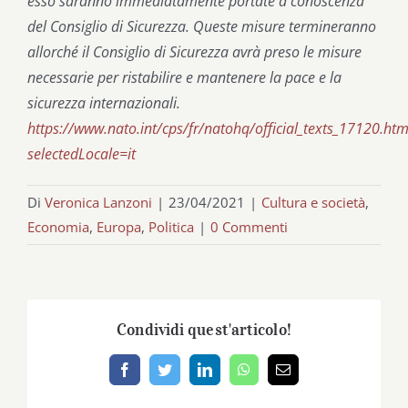
esso saranno immediatamente portate a conoscenza
del Consiglio di Sicurezza. Queste misure termineranno
allorché il Consiglio di Sicurezza avrà preso le misure
necessarie per ristabilire e mantenere la pace e la
sicurezza internazionali.
https://www.nato.int/cps/fr/natohq/official_texts_17120.ht
selectedLocale=it
Di
Veronica Lanzoni
|
23/04/2021
|
Cultura e società
,
Economia
,
Europa
,
Politica
|
0 Commenti
Condividi quest'articolo!
Facebook
Twitter
LinkedIn
WhatsApp
Email