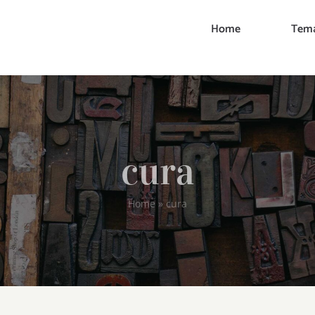
Home
Tema
cura
Home
»
cura