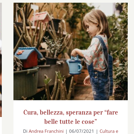
Cura, bellezza, speranza per “fare belle
tutte le cose”
Cura, bellezza, speranza per “fare
belle tutte le cose”
Di
Andrea Franchini
|
06/07/2021
|
Cultura e