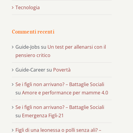
Tecnologia
Commenti recenti
Guide-Jobs
su
Un test per allenarsi con il
pensiero critico
Guide-Career
su
Povertà
Se i figli non arrivano? – Battaglie Sociali
su
Amore e performance per mamme 4.0
Se i figli non arrivano? – Battaglie Sociali
su
Emergenza Figli-21
Figli di una leonessa o polli senza ali? –