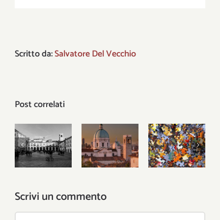
Scritto da:
Salvatore Del Vecchio
Post correlati
Gli Stati li
hanno
Il
inventati
Problemi
patriottismo
gli uomini,
locali,
municipale
ma le città
risposte
del leone
le ha
globali
inventate
Scrivi un commento
Dio
Commento