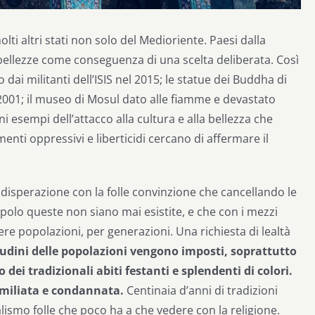
molti altri stati non solo del Medioriente. Paesi dalla
 bellezze come conseguenza di una scelta deliberata. Così
o dai militanti dell’ISIS nel 2015; le statue dei Buddha di
 2001; il museo di Mosul dato alle fiamme e devastato
i esempi dell’attacco alla cultura e alla bellezza che
i oppressivi e liberticidi cercano di affermare il
a disperazione con la folle convinzione che cancellando le
opolo queste non siano mai esistite, e che con i mezzi
tere popolazioni, per generazioni. Una richiesta di lealtà
itudini delle popolazioni vengono imposti, soprattutto
dei tradizionali abiti festanti e splendenti di colori.
 umiliata e condannata.
Centinaia d’anni di tradizioni
ralismo folle che poco ha a che vedere con la religione.