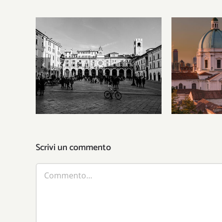
Gli Stati 
Il patriottismo municipale
gli uomin
del leone
ha i
Scrivi un commento
Commento