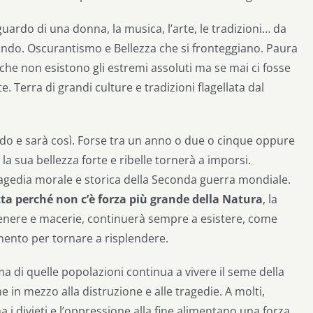
sguardo di una donna, la musica, l’arte, le tradizioni… da
mondo. Oscurantismo e Bellezza che si fronteggiano. Paura
e non esistono gli estremi assoluti ma se mai ci fosse
. Terra di grandi culture e tradizioni flagellata dal
ondo e sarà così. Forse tra un anno o due o cinque oppure
 la sua bellezza forte e ribelle tornerà a imporsi.
ragedia morale e storica della Seconda guerra mondiale.
ta perché non c’è forza più grande della Natura
, la
cenere e macerie, continuerà sempre a esistere, come
mento per tornare a risplendere.
ima di quelle popolazioni continua a vivere il seme della
in mezzo alla distruzione e alle tragedie. A molti,
 i divieti e l’oppressione alla fine alimentano una forza