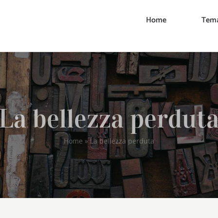
Home
Tema
La bellezza perdut
Home
»
La bellezza perduta