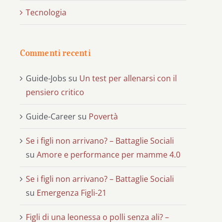
Tecnologia
Commenti recenti
Guide-Jobs
su
Un test per allenarsi con il
pensiero critico
Guide-Career
su
Povertà
Se i figli non arrivano? – Battaglie Sociali
su
Amore e performance per mamme 4.0
Se i figli non arrivano? – Battaglie Sociali
su
Emergenza Figli-21
Figli di una leonessa o polli senza ali? –