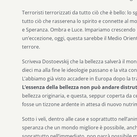
Terroristi terrorizzati da tutto ciò che è bello: lo 
tutto ciò che rasserena lo spirito e connette al 
e Speranza. Ombra e Luce. Impariamo crescendo ch
un’eccezione, oggi, questa sarebbe il Medio Oriente
terrore.
Scriveva Dostoevskij che la bellezza salverà il m
dieci ma alla fine le ideologie passano e la vita con
L’abbiamo già visto accadere in Europa dopo la t
L’essenza della bellezza non può andare distrut
bellezza originaria, e questa, seppur coperta da 
fosse un tizzone ardente in attesa di nuovo nutri
Sotto i veli, dentro alle case e soprattutto nell’an
speranza che un mondo migliore è possibile, anche 
soprattutto nell’immediato, non parrà possibile ma