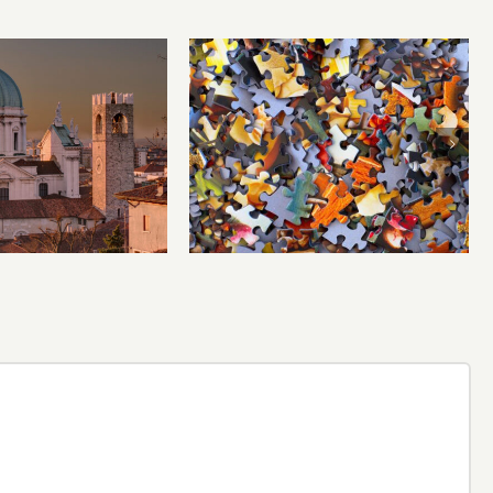
li hanno inventati
Problemi locali, risposte
i, ma le città le
globali
nventate Dio