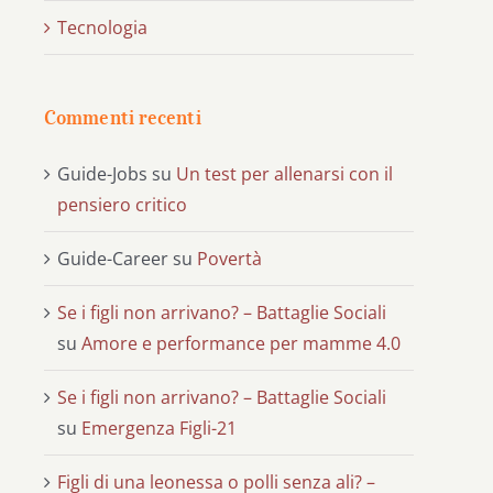
Tecnologia
Commenti recenti
Guide-Jobs
su
Un test per allenarsi con il
pensiero critico
Guide-Career
su
Povertà
Se i figli non arrivano? – Battaglie Sociali
su
Amore e performance per mamme 4.0
Se i figli non arrivano? – Battaglie Sociali
su
Emergenza Figli-21
Figli di una leonessa o polli senza ali? –