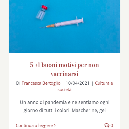
5 +1 buoni motivi per non vaccinarsi
5 +1 buoni motivi per non
vaccinarsi
Di
Francesca Bertoglio
|
10/04/2021
|
Cultura e
società
Un anno di pandemia e ne sentiamo ogni
giorno di tutti i colori! Mascherine, gel
Continua a leggere
0