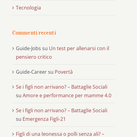
Tecnologia
Commenti recenti
Guide-Jobs
su
Un test per allenarsi con il
pensiero critico
Guide-Career
su
Povertà
Se i figli non arrivano? – Battaglie Sociali
su
Amore e performance per mamme 4.0
Se i figli non arrivano? – Battaglie Sociali
su
Emergenza Figli-21
Figli di una leonessa o polli senza ali? –