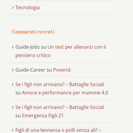
Tecnologia
Commenti recenti
Guide-Jobs
su
Un test per allenarsi con il
pensiero critico
Guide-Career
su
Povertà
Se i figli non arrivano? – Battaglie Sociali
su
Amore e performance per mamme 4.0
Se i figli non arrivano? – Battaglie Sociali
su
Emergenza Figli-21
Figli di una leonessa o polli senza ali? –