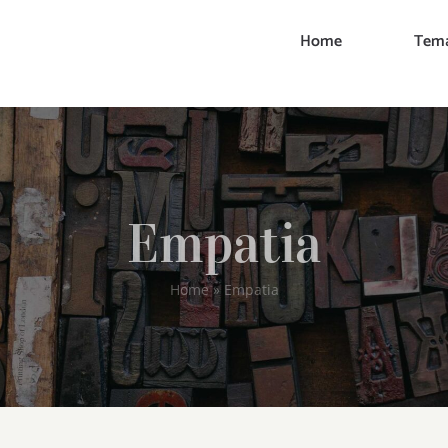
Home
Tema
Empatia
Home
»
Empatia