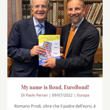
My name is Bond, EuroBond!
My name is Bond, EuroBond!
Di
Paolo Ferrari
|
09/07/2022
|
Europa
Romano Prodi, oltre che il padre dell’euro, è