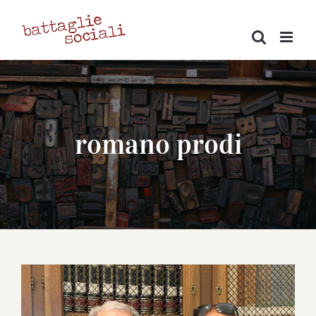
Salta
al
contenuto
romano prodi