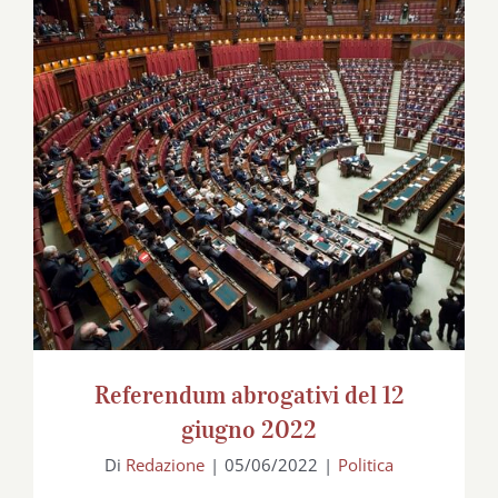
Referendum abrogativi del 12 giugno
2022
Referendum abrogativi del 12
giugno 2022
Di
Redazione
|
05/06/2022
|
Politica