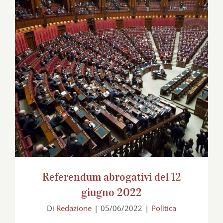
Referendum abrogativi del 12 giugno
2022
Referendum abrogativi del 12
giugno 2022
Di
Redazione
|
05/06/2022
|
Politica