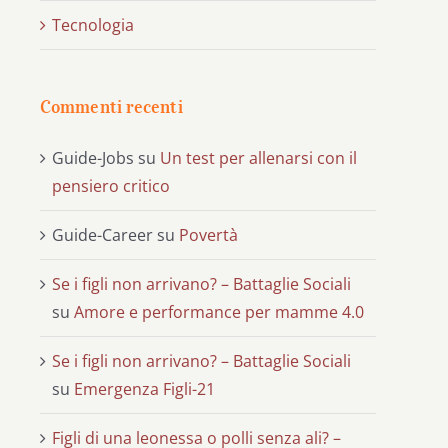
Tecnologia
Commenti recenti
Guide-Jobs
su
Un test per allenarsi con il
pensiero critico
Guide-Career
su
Povertà
Se i figli non arrivano? – Battaglie Sociali
su
Amore e performance per mamme 4.0
Se i figli non arrivano? – Battaglie Sociali
su
Emergenza Figli-21
Figli di una leonessa o polli senza ali? –