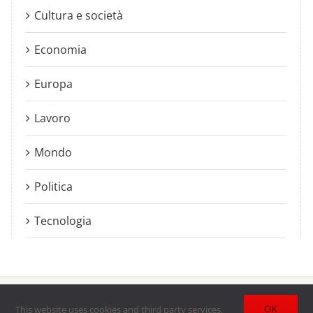
Cultura e società
Economia
Europa
Lavoro
Mondo
Politica
Tecnologia
esciane
| All Rights Reserved | Powered by
Lumenartis
OK
This website uses cookies and third party services.