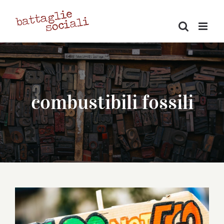
Salta
al
contenuto
combustibili fossili